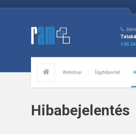
Elér
Tatabá
+36 34
Webshop
Ügyfélportál
H
Hibabejelentés