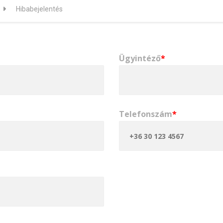
Hibabejelentés
Ügyintéző
*
Telefonszám
*