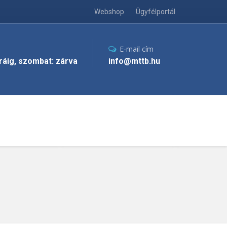
Webshop
Ügyfélportál
E-mail cím
óráig, szombat: zárva
info@mttb.hu