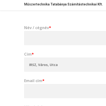
Műszertechnika Tatabánya Számítástechnikai Kft.
Név / cégnév
*
Cím
*
Email cím
*