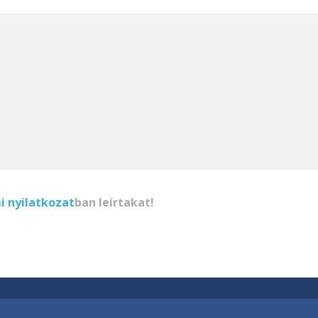
 nyilatkozat
ban leírtakat!